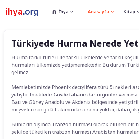
İhya
Anasayfa
Kitap
Türkiyede Hurma Nerede Yeti
Hurma farklı türleri ile farklı ülkelerde ve farklı koş
hurmaları ülkemizde yetişmemektedir. Bu durum Türki
gelmez.
Memleketimizde Phoenix dectylifera türü örnekleri azd
yetiştirilmektedir. Gövde tabanında sürgünler vermesi ve
Batı ve Güney Anadolu ve Akdeniz bölgesinde yetiştir
meyvelerinin gıdâ bakımından önemi yoktur, daha çok göl
Bunların dışında Trabzon hurması olarak bilinen bir h
şekilde tüketilen trabzon hurması Arabistan hurmaları i