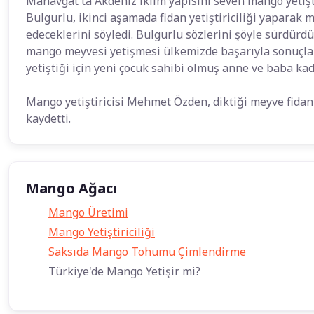
Manavgat'ta Akdeniz iklim yapısını seven mango yetişti
Bulgurlu, ikinci aşamada fidan yetiştiriciliği yaparak
edeceklerini söyledi. Bulgurlu sözlerini şöyle sürdürd
mango meyvesi yetişmesi ülkemizde başarıyla sonuçla
yetiştiği için yeni çocuk sahibi olmuş anne ve baba kada
Mango yetiştiricisi Mehmet Özden, diktiği meyve fida
kaydetti.
Mango Ağacı
Mango Üretimi
Mango Yetiştiriciliği
Saksıda Mango Tohumu Çimlendirme
Türkiye'de Mango Yetişir mi?