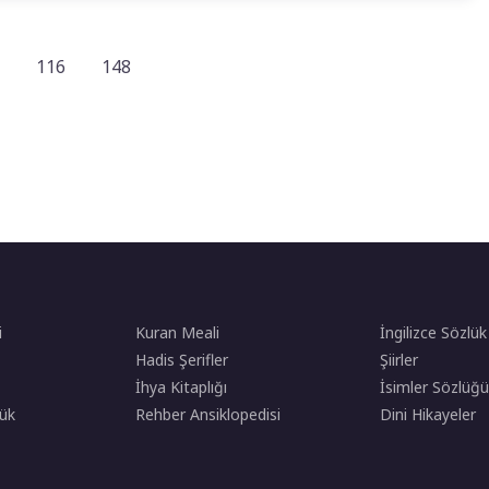
116
148
i
Kuran Meali
İngilizce Sözlük
Hadis Şerifler
Şiirler
İhya Kitaplığı
İsimler Sözlüğü
ük
Rehber Ansiklopedisi
Dini Hikayeler