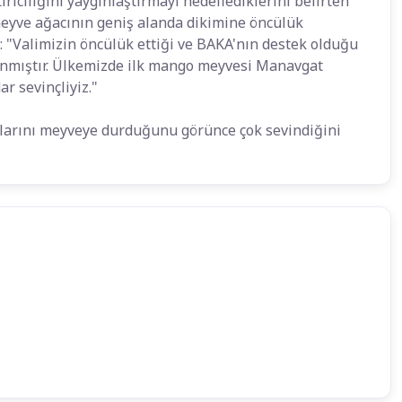
riciliğini yaygınlaştırmayı hedeflediklerini belirten
 meyve ağacının geniş alanda dikimine öncülük
ü: "Valimizin öncülük ettiği ve BAKA'nın destek olduğu
nmıştır. Ülkemizde ilk mango meyvesi Manavgat
r sevinçliyiz."
nlarını meyveye durduğunu görünce çok sevindiğini