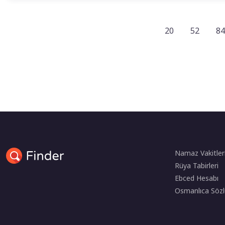
20
52
84
Namaz Vakitler
Rüya Tabirleri
Ebced Hesabı
Osmanlıca Sözl