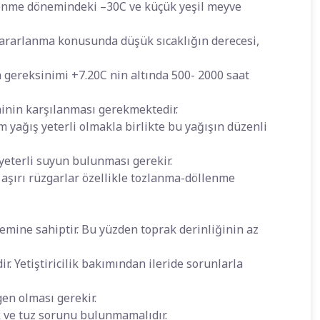
enme dönemindeki –30C ve küçük yeşil meyve
 zararlanma konusunda düşük sıcaklığın derecesi,
a gereksinimi +7.20C nin altında 500- 2000 saat
minin karşılanması gerekmektedir.
mm yağış yeterli olmakla birlikte bu yağışın düzenli
yeterli suyun bulunması gerekir.
şırı rüzgarlar özellikle tozlanma-döllenme
temine sahiptir. Bu yüzden toprak derinliğinin az
r. Yetiştiricilik bakımından ileride sorunlarla
gen olması gerekir.
ik ve tuz sorunu bulunmamalıdır.