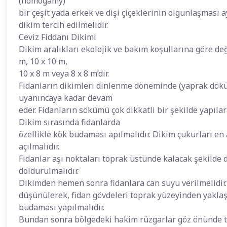
(homogamy)
bir çeşit yada erkek ve dişi çiçeklerinin olgunlaşması a
dikim tercih edilmelidir.
Ceviz Fiddanı Dikimi
Dikim aralıkları ekolojik ve bakım koşullarına göre deği
m, 10 x 10 m,
10 x 8 m veya 8 x 8 m’dir.
Fidanların dikimleri dinlenme döneminde (yaprak dökü
uyanıncaya kadar devam
eder. Fidanların sökümü çok dikkatli bir şekilde yapıl
Dikim sırasında fidanlarda
özellikle kök budaması apılmalıdır. Dikim çukurları en 
açılmalıdır.
Fidanlar aşı noktaları toprak üstünde kalacak şekilde d
doldurulmalıdır.
Dikimden hemen sonra fidanlara can suyu verilmelidir.
düşünülerek, fidan gövdeleri toprak yüzeyinden yaklaş
budaması yapılmalıdır.
Bundan sonra bölgedeki hakim rüzgarlar göz önünde tut