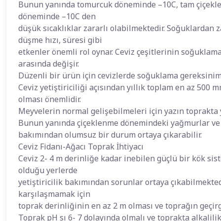
Bunun yanında tomurcuk döneminde –10C, tam çiçekl
döneminde –10C den
düşük sıcaklıklar zararlı olabilmektedir. Soğuklardan
düşme hızı, süresi gibi
etkenler önemli rol oynar. Ceviz çeşitlerinin soğuklam
arasında değişir.
Düzenli bir ürün için cevizlerde soğuklama gereksini
Ceviz yetiştiriciliği açısından yıllık toplam en az 500 
olması önemlidir.
Meyvelerin normal gelişebilmeleri için yazın toprakta 
Bunun yanında çiçeklenme dönemindeki yağmurlar ve a
bakımından olumsuz bir durum ortaya çıkarabilir.
Ceviz Fidanı-Ağacı Toprak İhtiyacı
Ceviz 2- 4 m derinliğe kadar inebilen güçlü bir kök sis
olduğu yerlerde
yetiştiricilik bakımından sorunlar ortaya çıkabilmektedi
karşılaşmamak için
toprak derinliğinin en az 2 m olması ve toprağın geçir
Toprak pH sı 6- 7 dolayında olmalı ve toprakta alkalil