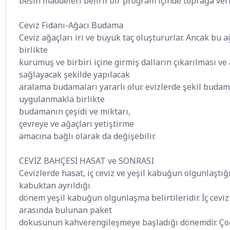
besin maddeleri belirli bir program içinde toprağa veri
Ceviz Fidanı-Ağacı Budama
Ceviz ağaçları iri ve büyük taç oluştururlar. Ancak bu
birlikte
kurumuş ve birbiri içine girmiş dalların çıkarılması ve 
sağlayacak şekilde yapılacak
aralama budamaları yararlı olur. evizlerde şekil buda
uygulanmakla birlikte
budamanın çeşidi ve miktarı,
çevreye ve ağaçları yetiştirme
amacına bağlı olarak da değişebilir.
CEVİZ BAHÇESİ HASAT ve SONRASI
Cevizlerde hasat, iç ceviz ve yeşil kabuğun olgunlaştığı
kabuktan ayrıldığı
dönem yeşil kabuğun olgunlaşma belirtileridir. İç cevizin
arasında bulunan paket
dokusunun kahverengileşmeye başladığı dönemdir. Çoğu