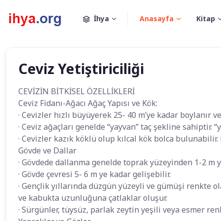
İhya
Anasayfa
Kitap
Ceviz Yetiştiriciliği
CEVİZİN BİTKİSEL ÖZELLİKLERİ
Ceviz Fidanı-Ağacı Ağaç Yapısı ve Kök:
· Cevizler hızlı büyüyerek 25- 40 m’ye kadar boylanır ve
· Ceviz ağaçları genelde “yayvan” taç şekline sahiptir. “y
· Cevizler kazık köklü olup kılcal kök bolca bulunabilir.
Gövde ve Dallar
· Gövdede dallanma genelde toprak yüzeyinden 1-2 m y
· Gövde çevresi 5- 6 m ye kadar gelişebilir.
· Gençlik yıllarında düzgün yüzeyli ve gümüşi renkte ol
ve kabukta uzunluğuna çatlaklar oluşur.
· Sürgünler, tüysüz, parlak zeytin yeşili veya esmer renk