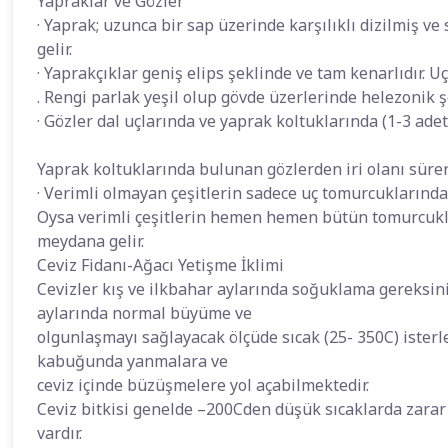
Yapraklar ve Gözler
· Yaprak; uzunca bir sap üzerinde karşılıklı dizilmiş 
gelir.
· Yaprakçıklar geniş elips şeklinde ve tam kenarlıdır. Uç
. Rengi parlak yeşil olup gövde üzerlerinde helezonik şe
· Gözler dal uçlarında ve yaprak koltuklarında (1-3 adet)
Yaprak koltuklarında bulunan gözlerden iri olanı sürer
· Verimli olmayan çeşitlerin sadece uç tomurcuklarında
Oysa verimli çeşitlerin hemen hemen bütün tomurcuklar
meydana gelir.
Ceviz Fidanı-Ağacı Yetişme İklimi
Cevizler kış ve ilkbahar aylarında soğuklama gereksin
aylarında normal büyüme ve
olgunlaşmayı sağlayacak ölçüde sıcak (25- 350C) isterler
kabuğunda yanmalara ve
ceviz içinde büzüşmelere yol açabilmektedir.
Ceviz bitkisi genelde –200Cden düşük sıcaklarda zarar
vardır.