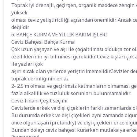
Toprak iyi drenajlı, geçirgen, organik maddece zengin 
yüksek
olması ceviz yetiştiriciliği açısından önemlidir. Ancak
değildir.
6. BAHÇE KURMA VE YILLIK BAKIM İŞLERİ
Ceviz Bahçesi Bahçe Kurma
Çok uzun yaşayan ve aşı ile çoğaltılması oldukça zor 
özelliklerinin iyi bilinmesi gereklidir. Ceviz kışları ço
ile yazları çok
aşırı sıcak olan yerlerde yetiştirilmemelidir.Cevizler d
toprak derinliğinin en az
2- 2.5 m olması ve geçirimsiz katmanların olmaması gere
fazla alkalilik ve tuzluluk sorunları bulunmamalıdır.
Ceviz Fidanı Çeşit seçimi
Cevizlerde erkek ve dişi çiçeklerin farklı zamanlarda 
Bu durumda erkek ve dişi çiçekleri aynı zamanda olgun
önce olgunlaşan (protandry) ve dişi çiçekleri önce olg
Bundan dolayı ceviz bahçesi kurarken mutlaka ya erkek